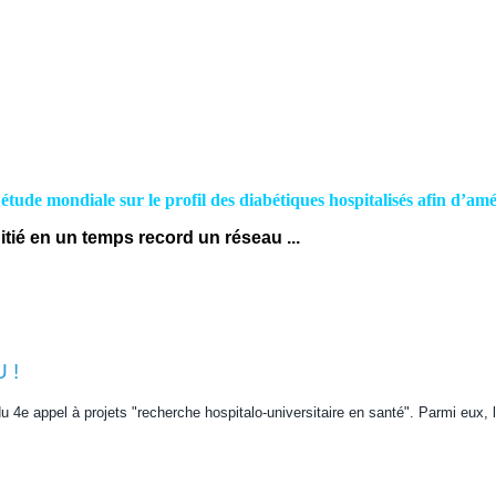
- Activités
Participer à une étude
Emploi / Stage
Cont
étude mondiale sur le profil des diabétiques hospitalisés afin d’amé
itié en un temps record un réseau ...
 !
du 4e appel à projets "recherche hospitalo-universitaire en santé". Parmi eux