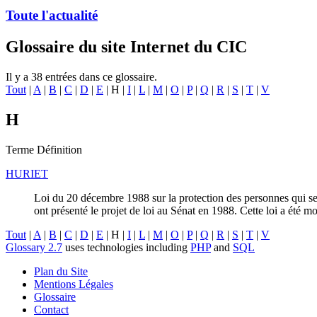
Toute l'actualité
Glossaire du site Internet du CIC
Il y a 38 entrées dans ce glossaire.
Tout
|
A
|
B
|
C
|
D
|
E
| H |
I
|
L
|
M
|
O
|
P
|
Q
|
R
|
S
|
T
|
V
H
Terme
Définition
HURIET
Loi du 20 décembre 1988 sur la protection des personnes qui se 
ont présenté le projet de loi au Sénat en 1988. Cette loi a été m
Tout
|
A
|
B
|
C
|
D
|
E
| H |
I
|
L
|
M
|
O
|
P
|
Q
|
R
|
S
|
T
|
V
Glossary 2.7
uses technologies including
PHP
and
SQL
Plan du Site
Mentions Légales
Glossaire
Contact