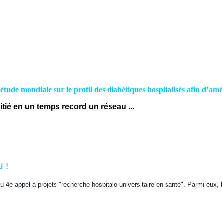
- Activités
Participer à une étude
Emploi / Stage
Cont
étude mondiale sur le profil des diabétiques hospitalisés afin d’amé
itié en un temps record un réseau ...
 !
du 4e appel à projets "recherche hospitalo-universitaire en santé". Parmi eux