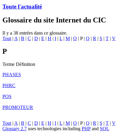
Toute l'actualité
Glossaire du site Internet du CIC
Il y a 38 entrées dans ce glossaire.
Tout
|
A
|
B
|
C
|
D
|
E
|
H
|
I
|
L
|
M
|
O
| P |
Q
|
R
|
S
|
T
|
V
P
Terme
Définition
PHASES
PHRC
POS
PROMOTEUR
Tout
|
A
|
B
|
C
|
D
|
E
|
H
|
I
|
L
|
M
|
O
| P |
Q
|
R
|
S
|
T
|
V
Glossary 2.7
uses technologies including
PHP
and
SQL